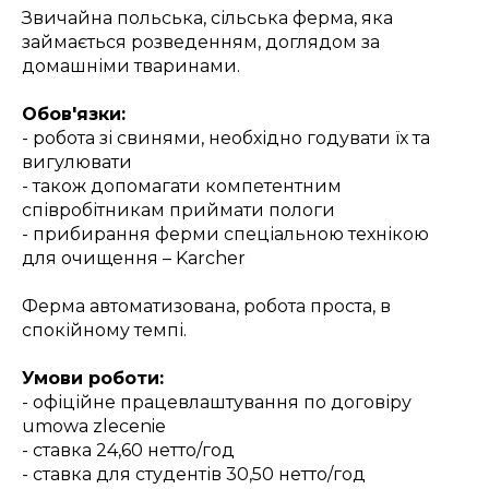
Звичайна польська, сільська ферма, яка
займається розведенням, доглядом за
домашніми тваринами.
Обов'язки:
- робота зі свинями, необхідно годувати їх та
вигулювати
- також допомагати компетентним
співробітникам приймати пологи
- прибирання ферми спеціальною технікою
для очищення – Karcher
Ферма автоматизована, робота проста, в
спокійному темпі.
Умови роботи:
- офіційне працевлаштування по договіру
umowa zlecenie
- ставка 24,60 нетто/год
- ставка для студентів 30,50 нетто/год