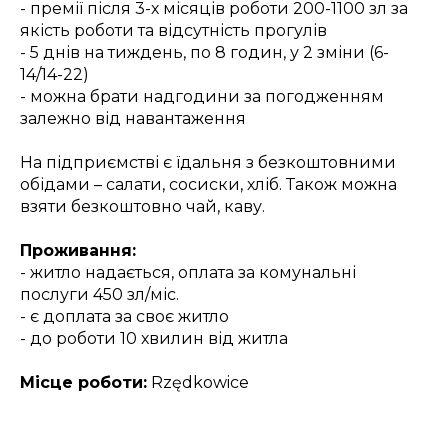
- премії після 3-х місяців роботи 200-1100 зл за
якість роботи та відсутність прогулів
- 5 днів на тиждень, по 8 годин, у 2 зміни (6-
14/14-22)
- можна брати надгодини за погодженням
залежно від навантаження
На підприємстві є їдальня з безкоштовними
обідами – салати, сосиски, хліб. Також можна
взяти безкоштовно чай, каву.
Проживання:
- житло надається, оплата за комунальні
послуги 450 зл/міс.
- є доплата за своє житло
- до роботи 10 хвилин від житла
Місце роботи:
Rzędkowice