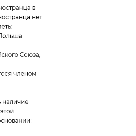
ностранца в
ностранца нет
еть:
 Польша
йского Союза,
егося членом
ь наличие
 этой
основании: