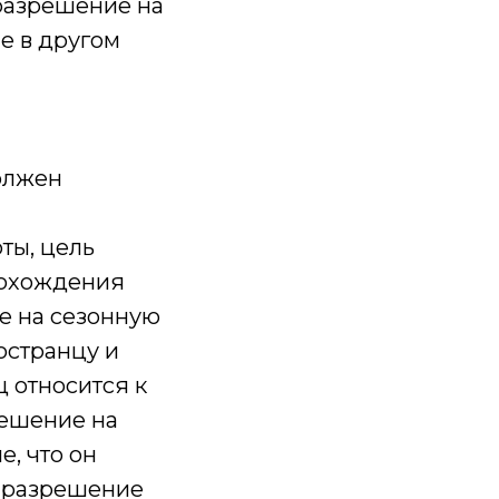
 разрешение на
е в другом
олжен
ты, цель
рохождения
е на сезонную
остранцу и
ц относится к
решение на
, что он
ь разрешение