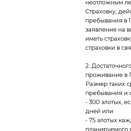
неотложным ле
Страховку, дей
пребывания в 
заявление на в
иметь страхов
страховки в св
2. Достаточног
проживание в 
Размер таких 
пребывания и с
- 300 злотых, 
дней или
- 75 злотых ка
планируемого 