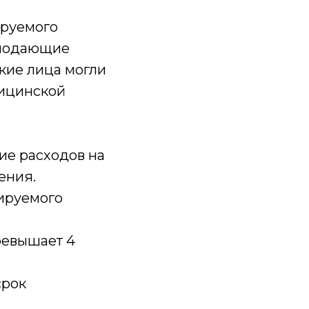
ируемого
 подающие
акие лица могли
дицинской
ие расходов на
ения.
нируемого
ревышает 4
срок