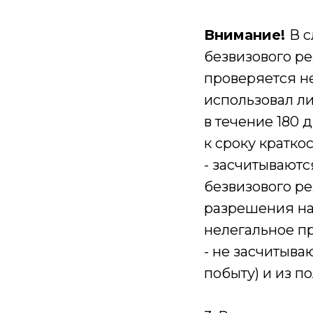
Внимание!
В с
безвизового ре
проверяется не
использовал ли
в течение 180 
к сроку кратко
- засчитываютс
безвизового р
разрешения на 
нелегальное пр
- не засчитыв
побыту) и из п