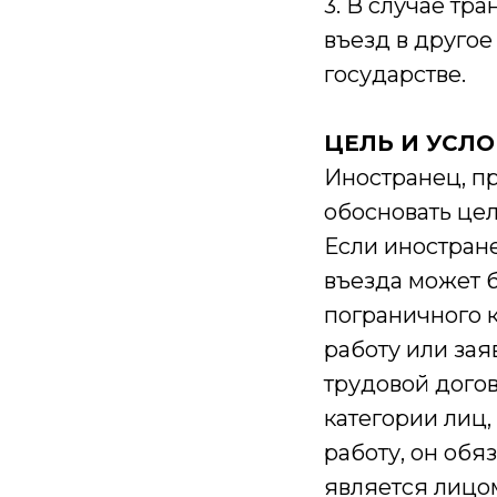
3. В случае тр
въезд в другое
государстве.
ЦЕЛЬ И УСЛ
Иностранец, п
обосновать цел
Если иностран
въезда может 
пограничного 
работу или за
трудовой догов
категории лиц
работу, он об
является лицо