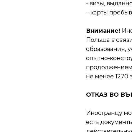
- визы, выданн
– карты пребыв
Внимание!
Ино
Польша в связ
образования, 
опытно-констру
продолжением 
не менее 1270 
ОТКАЗ ВО ВЪ
Иностранцу мож
есть документы
действительную