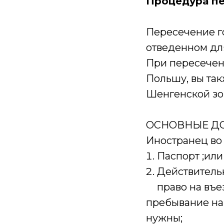
Процедура пе
Пересечение г
отведенном для 
При пересечени
Польшу, вы так
Шенгенской зо
ОСНОВНЫЕ Д
Иностранец во
Паспорт ;ил
Действитель
право на въе
пребывание на 
нужны;