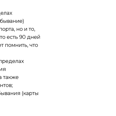
делах
ебывание)
рта, но и то,
то есть 90 дней
т помнить, что
 пределах
ния
а также
нтов;
бывания (карты