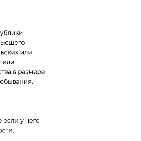
публики
высшего
льских или
м или
тва в размере
ребывания.
 если у него
ости,