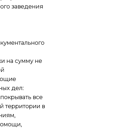
ного заведения
окументального
и на сумму не
ей
ающие
ных дел:
 покрывать все
ой территории в
ниям,
помощи,