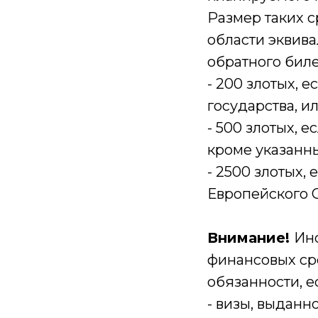
Размер таких с
области эквива
обратного биле
- 200 злотых, 
государства, и
- 500 злотых, 
кроме указанн
- 2500 злотых,
Европейского 
Внимание!
Ино
финансовых ср
обязанности, е
- визы, выданн