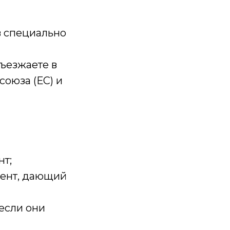
в специально
въезжаете в
союза (ЕС) и
нт;
мент, дающий
 если они