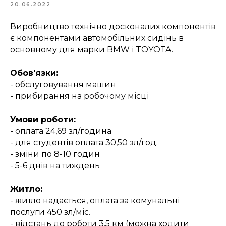
20.06.2022
Виробництво технічно досконалих компонентів
є компонентами автомобільних сидінь в
основному для марки BMW і TOYOTA.
Обов'язки:
- обслуговування машин
- прибирання на робочому місці
Умови роботи:
- оплата 24,69 зл/година
- для студентів оплата 30,50 зл/год.
- зміни по 8-10 годин
- 5-6 днів на тиждень
Житло:
- житло надається, оплата за комунальні
послуги 450 зл/міс.
- відстань до роботи 3,5 км (можна ходити